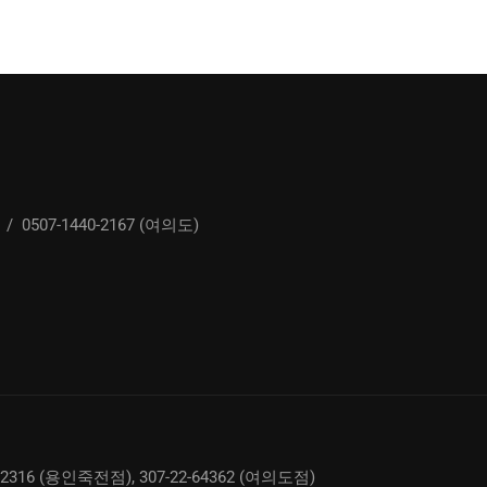
/
0507-1440-2167 (여의도)
02316 (용인죽전점), 307-22-64362 (여의도점)