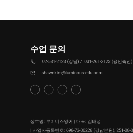
수업 문의
02-581-2123 (강남)
/
031-261-2123 (용인죽전)
shawnkim@luminous-edu.com
상호명: 루미너스영어 | 대표: 김태성
| 사업자등록번호: 698-73-00228 (강남본원), 251-08-