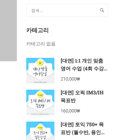
카테고리
카테고리 없음
[대면] 1:1 개인 맞춤
영어 수업 (4회 수강
권)
210,000₩
[대면] 오픽 IM3/IH
목표반
160,000₩
[대면] 토익 750+ 목
표반 (월수반, 용인죽
전 8월 수강권)