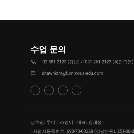
수업 문의
02-581-2123 (강남)
/
031-261-2123 (용인죽전)
shawnkim@luminous-edu.com
상호명: 루미너스영어 | 대표: 김태성
| 사업자등록번호: 698-73-00228 (강남본원), 251-08-