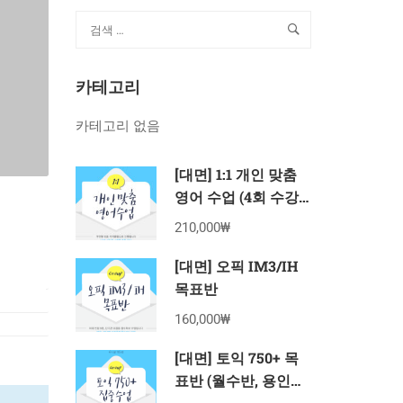
카테고리
카테고리 없음
[대면] 1:1 개인 맞춤
영어 수업 (4회 수강
권)
210,000₩
[대면] 오픽 IM3/IH
목표반
160,000₩
[대면] 토익 750+ 목
표반 (월수반, 용인죽
전 8월 수강권)