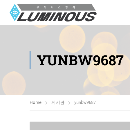
YUNBW9687
Home
게시판
yunbw9687