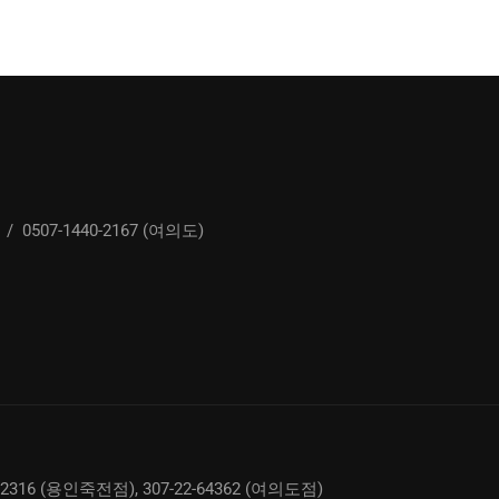
/
0507-1440-2167 (여의도)
02316 (용인죽전점), 307-22-64362 (여의도점)