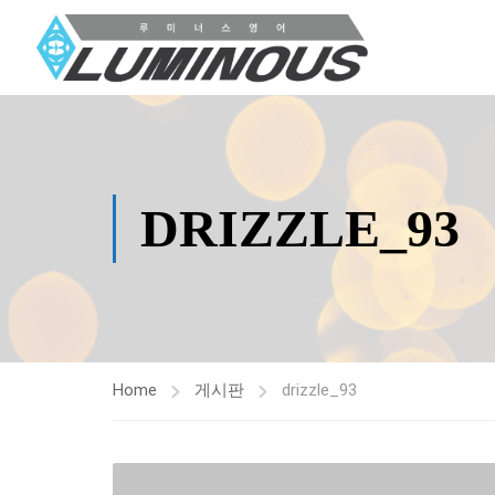
DRIZZLE_93
Home
게시판
drizzle_93