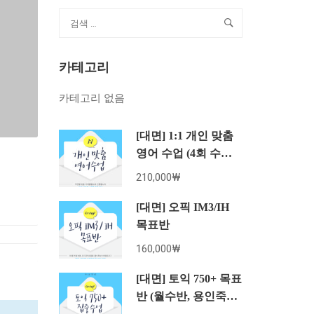
카테고리
카테고리 없음
[대면] 1:1 개인 맞춤
영어 수업 (4회 수강
권)
210,000₩
[대면] 오픽 IM3/IH
목표반
160,000₩
[대면] 토익 750+ 목표
반 (월수반, 용인죽전
8월 수강권)