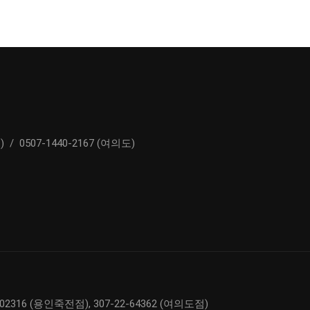
)
/
0507-1440-2167 (여의도)
02316 (용인죽전점), 307-22-64362 (여의도점)