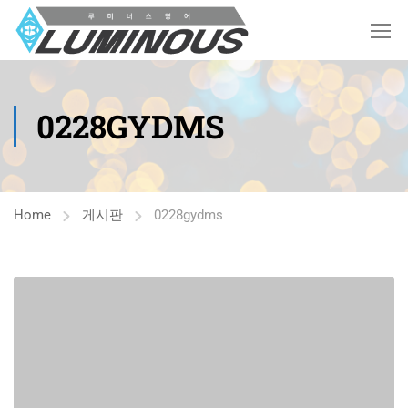
0228GYDMS
Home
게시판
0228gydms