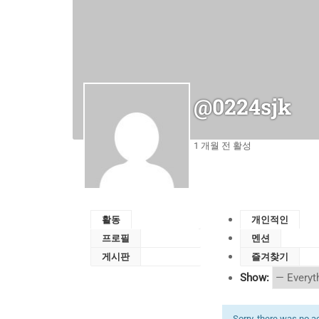
@0224sjk
1 개월 전 활성
활동
개인적인
프로필
멘션
게시판
즐겨찾기
Show:
Sorry, there was no act