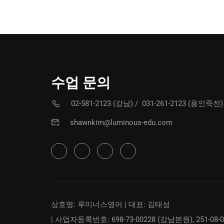
수업 문의
02-581-2123 (강남)
/
031-261-2123 (용인죽전)
shawnkim@luminous-edu.com
상호명: 루미너스영어 | 대표: 김태성
| 사업자등록번호: 698-73-00228 (강남본원), 251-08-