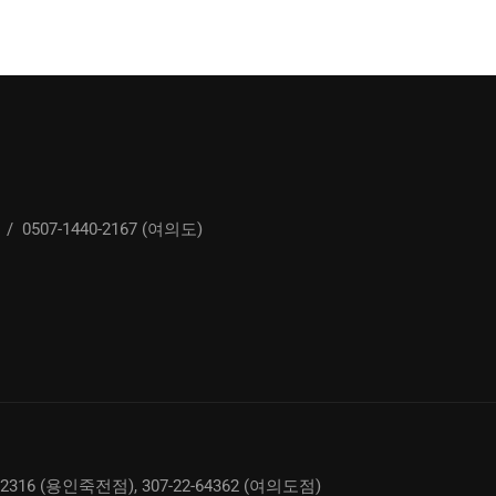
/
0507-1440-2167 (여의도)
02316 (용인죽전점), 307-22-64362 (여의도점)