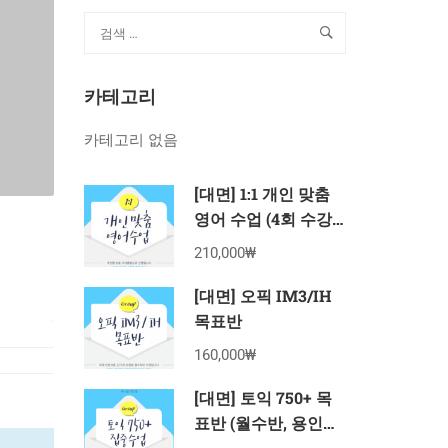
카테고리
카테고리 없음
[대면] 1:1 개인 맞춤
영어 수업 (4회 수강
권)
210,000₩
[대면] 오픽 IM3/IH
목표반
160,000₩
[대면] 토익 750+ 목
표반 (월수반, 용인죽
전 8월 수강권)