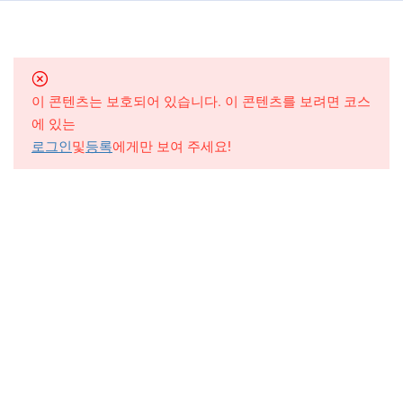
이 콘텐츠는 보호되어 있습니다. 이 콘텐츠를 보려면 코스
에 있는
수업 문의
로그인
및
등록
에게만 보여 주세요!
02-581-2123 (강남)
/
031-261-2123 (용인죽전)
/
0507-1440-2167 (여의도)
shawnkim@luminous-edu.com
상호명: 루미너스영어 | 대표: 김태성