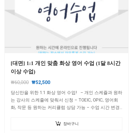
[대면] 1:1 개인 맞춤 화상 영어 수업 (1달 8시간
이상 수업)
원
현
₩
60,000
₩
52,500
래
재
당신만을 위한 1:1 화상 영어 수업! – 개인 스케쥴과 원하
가
가
는 강사의 스케쥴에 맞춰서 신청 – TOEIC, OPIC, 영어회
격:
격:
화, 작문 등 원하는 커리큘럼 상담 가능 – 수업 시간 변경…
₩60,000.
₩52,500.
장바구니