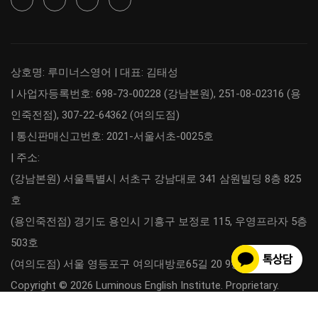
상호명: 루미너스영어 | 대표: 김태성
| 사업자등록번호: 698-73-00228 (강남본원), 251-08-02316 (용
인죽전점), 307-22-64362 (여의도점)
| 통신판매신고번호: 2021-서울서초-0025호
| 주소:
(강남본원) 서울특별시 서초구 강남대로 341 삼원빌딩 8층 825
호
(용인죽전점) 경기도 용인시 기흥구 보정로 115, 우영프라자 5층
503호
(여의도점) 서울 영등포구 여의대방로65길 20 9층 918호
Copyright © 2026 Luminous English Institute. Proprietary.
이용약관
개인정보취급방침