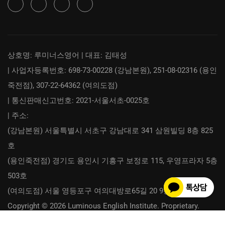
상호명: 루미너스영어 | 대표: 김태성
| 사업자등록번호: 698-73-00228 (강남본원), 251-08-02316 (용인
죽전점), 307-22-64362 (여의도점)
| 통신판매신고번호: 2021-서울서초-0025호
| 주소:
(강남본원) 서울특별시 서초구 강남대로 341 삼원빌딩 8층 825
호
(용인죽전점) 경기도 용인시 기흥구 보정로 115, 우영프라자 5층
503호
(여의도점) 서울 영등포구 여의대방로65길 20 9층 918호
Copyright © 2026 Luminous English Institute. Proprietary.
이용약관
개인정보취급방침